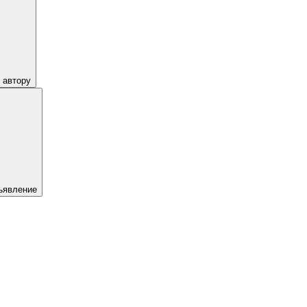
 автору
ъявление