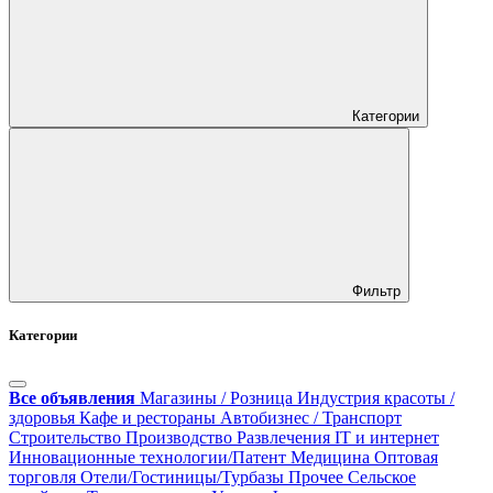
Категории
Фильтр
Категории
Все объявления
Магазины / Розница
Индустрия красоты /
здоровья
Кафе и рестораны
Автобизнес / Транспорт
Строительство
Производство
Развлечения
IT и интернет
Инновационные технологии/Патент
Медицина
Оптовая
торговля
Отели/Гостиницы/Турбазы
Прочее
Сельское