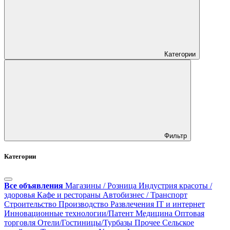
Категории
Фильтр
Категории
Все объявления
Магазины / Розница
Индустрия красоты /
здоровья
Кафе и рестораны
Автобизнес / Транспорт
Строительство
Производство
Развлечения
IT и интернет
Инновационные технологии/Патент
Медицина
Оптовая
торговля
Отели/Гостиницы/Турбазы
Прочее
Сельское